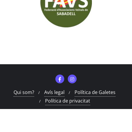
Qui som?
Avís legal
Política de Galetes
Política de privacitat
Copyright ©2026 Can Deu Sabadell . All rights reserved.
Powered by
WordPress
&
Designed by
Bizberg Themes