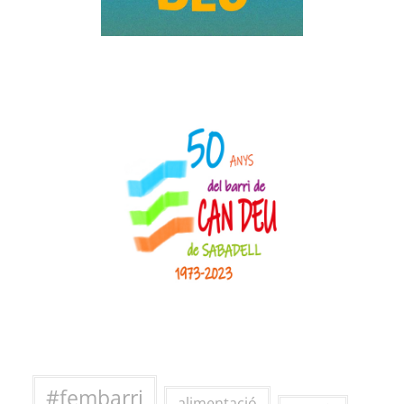
#fembarri
alimentació