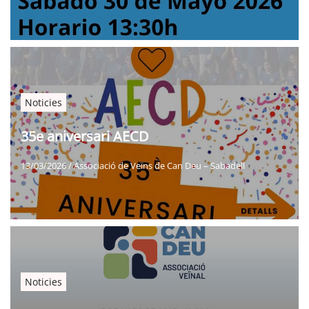
Noticies
35e aniversari AECD
13/03/2026
/
Associació de Veïns de Can Deu – Sabadell
Noticies