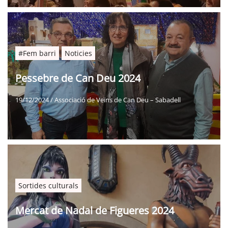
#Fem barri
Noticies
Pessebre de Can Deu 2024
19/12/2024
/
Associació de Veïns de Can Deu – Sabadell
Sortides culturals
Mercat de Nadal de Figueres 2024