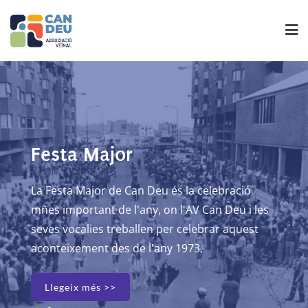
Skip
to
content
50e aniversari del barri de
jor
Festa Ma
Can Deu
 de Can Deu és la celebració
La Festa Major
 de l'any, on l'AV Can Deu i les
mñes important
anys
Aquest any 2023, el barri de Can Deu fa 50 
 treballen per celebrar aquest
seves vocalies
rs
des de la construcció i l’arribada dels prime
 des de l'any 1973.
aconteixement
habitants del barri.
 >>
Llegeix més
Llegeix més >>