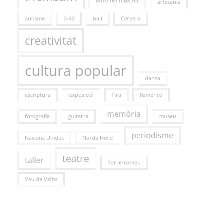
artesania
autisme
B-40
ball
Cervera
creativitat
cultura popular
dansa
escriptura
exposició
Fira
flamenco
memòria
fotografia
guitarra
museu
periodisme
Nacions Unides
Norda Nord
teatre
taller
Torre-romeu
Veu de Veïns