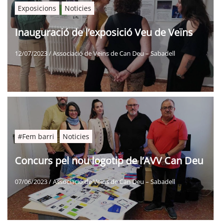
Exposicions
Noticies
Inauguració de l’exposició Veu de Veïns
12/07/2023
/
Associació de Veïns de Can Deu – Sabadell
#Fem barri
Noticies
Concurs pel nou logotip de l’AVV Can Deu
07/06/2023
/
Associació de Veïns de Can Deu – Sabadell