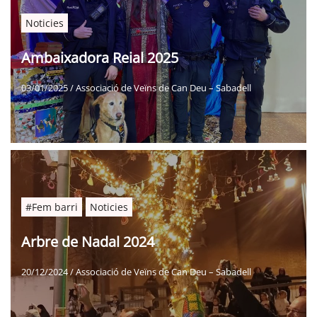
Noticies
Ambaixadora Reial 2025
03/01/2025
/
Associació de Veïns de Can Deu – Sabadell
#Fem barri
Noticies
Arbre de Nadal 2024
20/12/2024
/
Associació de Veïns de Can Deu – Sabadell