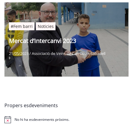
#Fem barri
Noticies
Mercat d’Intercanvi 2023
21/05/2023
/
Associació de Veïns de Can Deu – Sabadell
Propers esdeveniments
No hi ha esdeveniments pròxims.
Avís