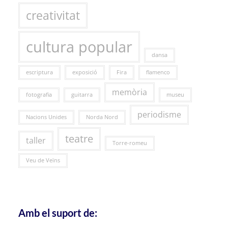
creativitat
cultura popular
dansa
escriptura
exposició
Fira
flamenco
memòria
fotografia
guitarra
museu
periodisme
Nacions Unides
Norda Nord
teatre
taller
Torre-romeu
Veu de Veïns
Amb el suport de: