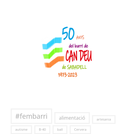
#fembarri
alimentació
artesania
autisme
B-40
ball
Cervera