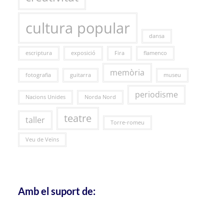
cultura popular
dansa
escriptura
exposició
Fira
flamenco
memòria
fotografia
guitarra
museu
periodisme
Nacions Unides
Norda Nord
teatre
taller
Torre-romeu
Veu de Veïns
Amb el suport de: