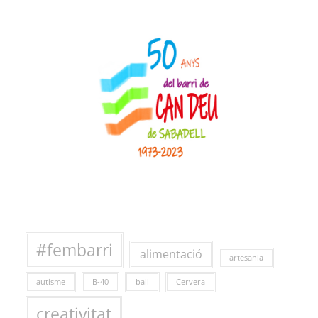
#fembarri
alimentació
artesania
autisme
B-40
ball
Cervera
creativitat