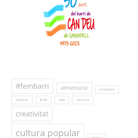
#fembarri
alimentació
artesania
autisme
B-40
ball
Cervera
creativitat
cultura popular
dansa