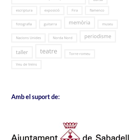
escriptura
exposició
Fira
flamenco
memòria
fotografia
guitarra
museu
periodisme
Nacions Unides
Norda Nord
teatre
taller
Torre-romeu
Veu de Veïns
Amb el suport de: