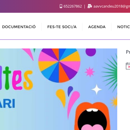
652267862
aavvcandeu2018@gm
DOCUMENTACIÓ
FES-TE SOCI/A
AGENDA
NOTIC
P
Av