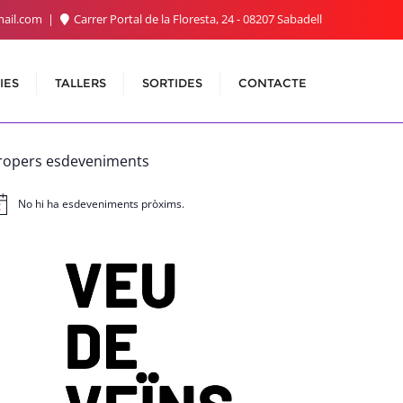
ail.com
Carrer Portal de la Floresta, 24 - 08207 Sabadell
IES
TALLERS
SORTIDES
CONTACTE
ropers esdeveniments
No hi ha esdeveniments pròxims.
ís