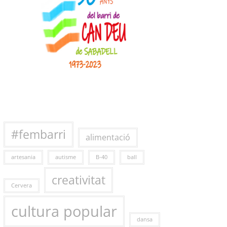
#fembarri
alimentació
artesania
autisme
B-40
ball
creativitat
Cervera
cultura popular
dansa