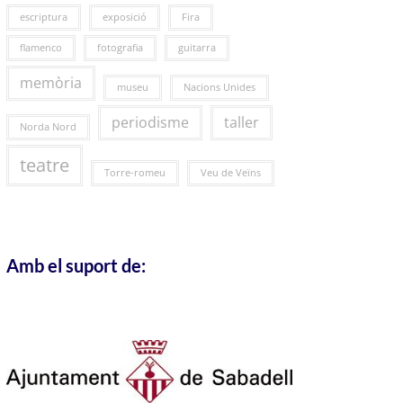
escriptura
exposició
Fira
flamenco
fotografia
guitarra
memòria
museu
Nacions Unides
periodisme
taller
Norda Nord
teatre
Torre-romeu
Veu de Veïns
Amb el suport de: