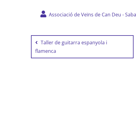
Associació de Veïns de Can Deu - Saba
Navegació
d'entrades
Taller de guitarra espanyola i
flamenca