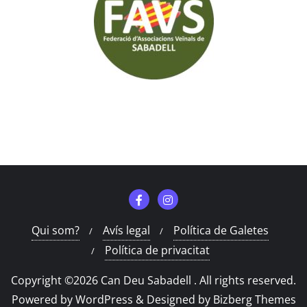
Qui som?
Avís legal
Política de Galetes
Política de privacitat
Copyright ©2026 Can Deu Sabadell . All rights reserved.
Powered by
WordPress
&
Designed by
Bizberg Themes