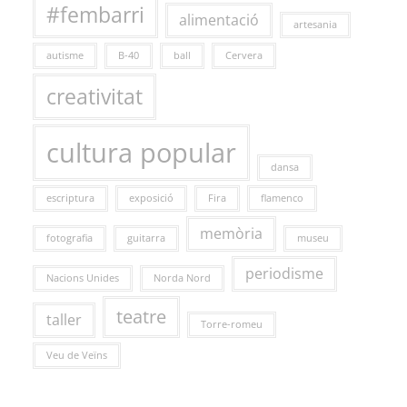
#fembarri
alimentació
artesania
autisme
B-40
ball
Cervera
creativitat
cultura popular
dansa
escriptura
exposició
Fira
flamenco
memòria
fotografia
guitarra
museu
periodisme
Nacions Unides
Norda Nord
teatre
taller
Torre-romeu
Veu de Veïns