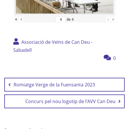
«
‹
›
»
de
4
Associació de Veïns de Can Deu -
Sabadell
0
Navegació
d'entrades
Romiatge Verge de la Fuensanta 2023
Concurs pel nou logotip de l’AVV Can Deu