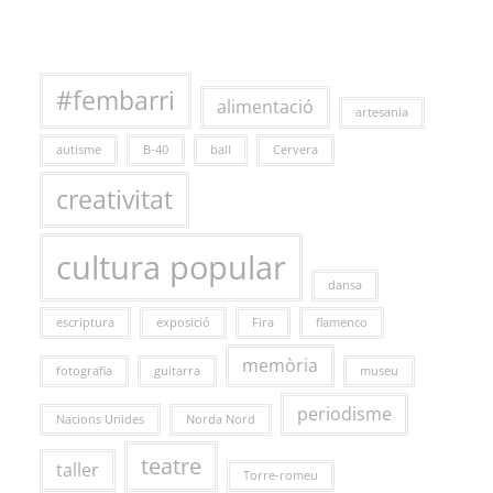
#fembarri
alimentació
artesania
autisme
B-40
ball
Cervera
creativitat
cultura popular
dansa
escriptura
exposició
Fira
flamenco
memòria
fotografia
guitarra
museu
periodisme
Nacions Unides
Norda Nord
teatre
taller
Torre-romeu