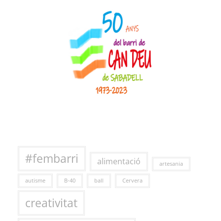
#fembarri
alimentació
artesania
autisme
B-40
ball
Cervera
creativitat