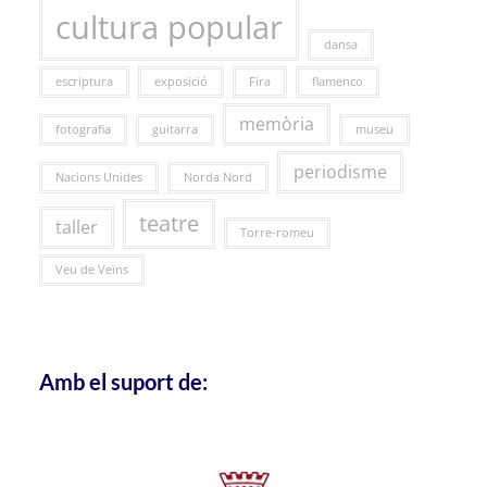
cultura popular
dansa
escriptura
exposició
Fira
flamenco
memòria
fotografia
guitarra
museu
periodisme
Nacions Unides
Norda Nord
teatre
taller
Torre-romeu
Veu de Veïns
Amb el suport de: