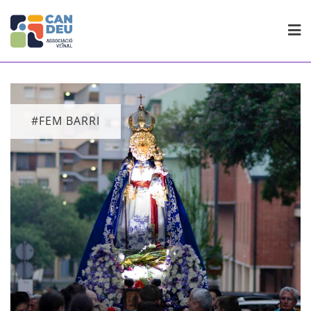
Skip
to
content
#FEM BARRI