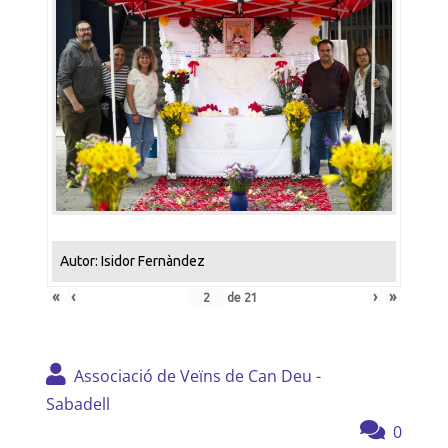
Autor: Isidor Fernàndez
«
‹
›
»
de
21
Associació de Veïns de Can Deu -
Sabadell
0