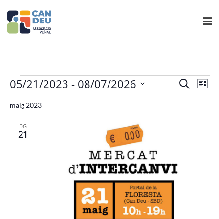
Skip
to
content
Esdeveniments
Navegac
Nav
05/21/2023
 - 
08/07/2026
Cerca
Llista
de
visual
Selecciona
visu
maig 2023
i
Esd
una
cerca
data.
DG
d'Esdev
21