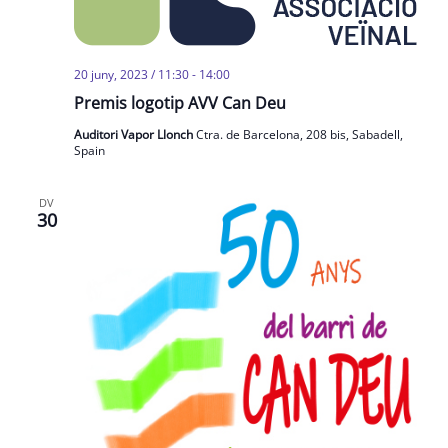
20 juny, 2023 / 11:30
-
14:00
Premis logotip AVV Can Deu
Auditori Vapor Llonch
Ctra. de Barcelona, 208 bis, Sabadell,
Spain
DV
30