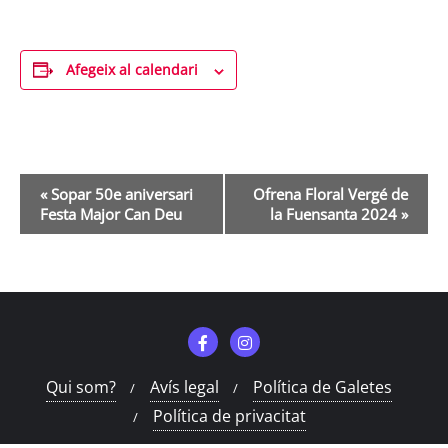
Afegeix al calendari
Navegació
«
Sopar 50e aniversari
Ofrena Floral Vergé de
d'Esdeveniment
Festa Major Can Deu
la Fuensanta 2024
»
Qui som?
Avís legal
Política de Galetes
Política de privacitat