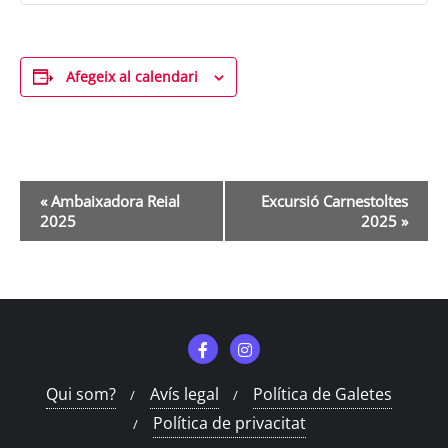
Afegeix al calendari
Navegació
«
Ambaixadora Reial
Excursió Carnestoltes
d'Esdeveniment
2025
2025
»
Qui som?
Avís legal
Política de Galetes
Política de privacitat