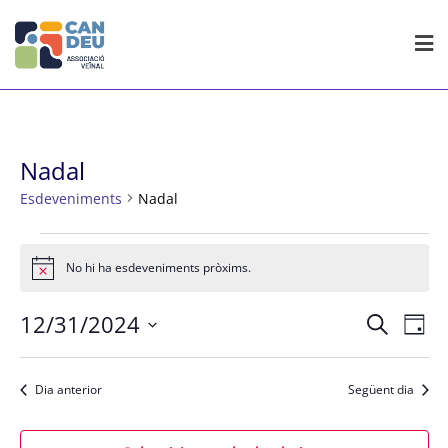
Skip
to
content
Nadal
Esdeveniments
Nadal
Esdeveniments
del
No hi ha esdeveniments pròxims.
Avís
31
Navegac
Nav
desembre,
12/31/2024
Cerca
Dia
de
visual
2024
Selecciona
visu
i
Esd
una
Dia anterior
Següent dia
cerca
data.
d'Esdev