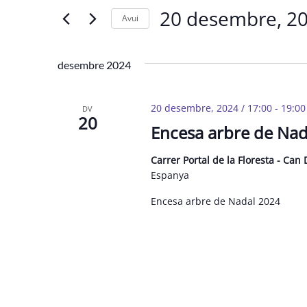
i
20 desembre, 2
clau.
Avui
cerca
Cerqueu
Selecciona
d'Esdeveniments
Esdeveniments
una
desembre 2024
per
data.
paraula
20 desembre, 2024 / 17:00
-
19:00
clau.
DV
20
Encesa arbre de Nad
Carrer Portal de la Floresta - Can
Espanya
Encesa arbre de Nadal 2024