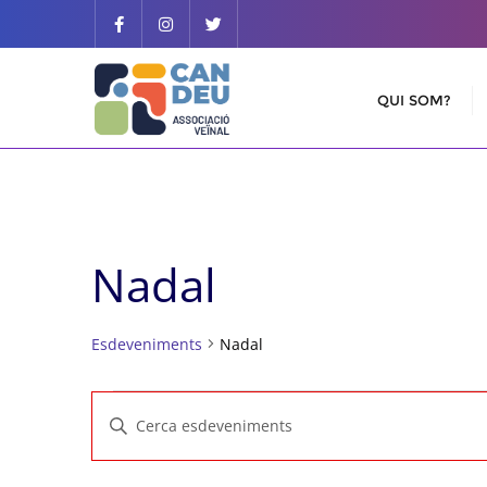
Skip
to
content
QUI SOM?
Nadal
Esdeveniments
Nadal
Esdeveniments
Navegació
Introduïu
visual
la
paraula