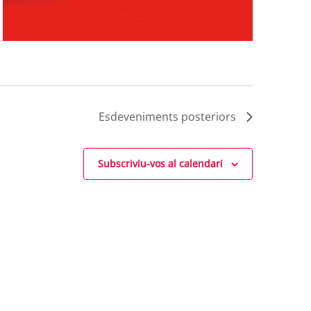
Esdeveniments
posteriors
Subscriviu-vos al calendari