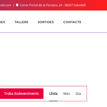
ail.com
Carrer Portal de la Floresta, 24 - 08207 Sabadell
IES
TALLERS
SORTIDES
CONTACTE
Navegació
Troba Esdeveniments
Llista
Mes
Dia
de
visualitzacions