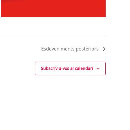
Esdeveniments
posteriors
Subscriviu-vos al calendari