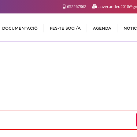
652267862
aavvcandeu2018@gm
DOCUMENTACIÓ
FES-TE SOCI/A
AGENDA
NOTIC