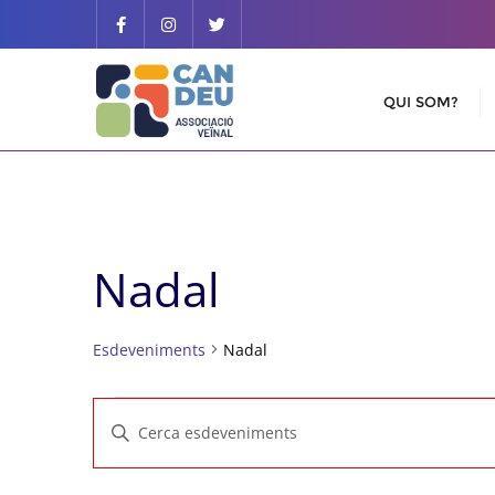
Skip
to
content
QUI SOM?
Nadal
Esdeveniments
Nadal
Esdeveniments
Navegació
Introduïu
visual
la
paraula