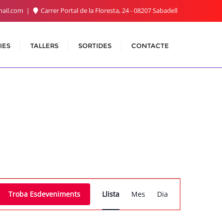
ail.com
Carrer Portal de la Floresta, 24 - 08207 Sabadell
IES
TALLERS
SORTIDES
CONTACTE
Navegació
Troba Esdeveniments
Llista
Mes
Dia
de
visualitzacions