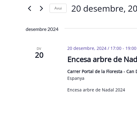
i
20 desembre, 2
clau.
Avui
cerca
Cerqueu
Selecciona
d'Esdeveniments
Esdeveniments
una
desembre 2024
per
data.
paraula
20 desembre, 2024 / 17:00
-
19:00
clau.
DV
20
Encesa arbre de Nad
Carrer Portal de la Floresta - Can
Espanya
Encesa arbre de Nadal 2024