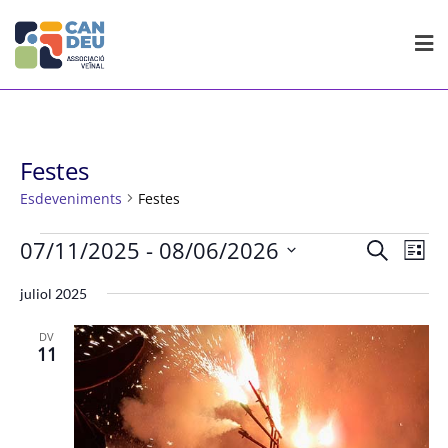
Skip
to
content
Festes
Esdeveniments
Festes
Esdeveniments
Navegac
Nav
07/11/2025
 - 
08/06/2026
Cerca
Llista
de
visual
Selecciona
visu
juliol 2025
i
Esd
una
cerca
data.
DV
d'Esdev
11